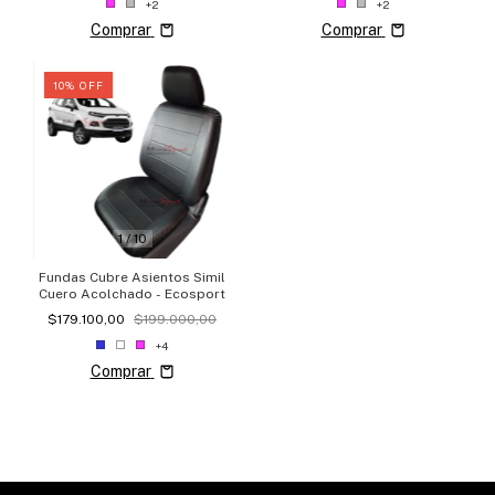
+2
+2
Comprar
Comprar
10
%
OFF
1
/
10
Fundas Cubre Asientos Simil
Cuero Acolchado - Ecosport
$179.100,00
$199.000,00
+4
Comprar