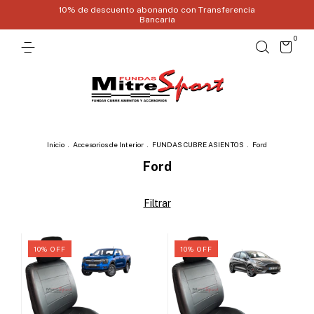
10% de descuento abonando con Transferencia
Bancaria
0
Inicio
.
Accesorios de Interior
.
FUNDAS CUBRE ASIENTOS
.
Ford
Ford
Filtrar
10
%
OFF
10
%
OFF