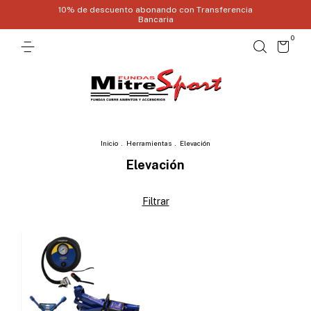
10% de descuento abonando con Transferencia
Bancaria
0
Inicio
.
Herramientas
.
Elevación
Elevación
Filtrar