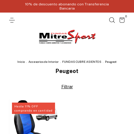
10% de descuento abonando con Transferencia
Bancaria
0
Inicio
.
Accesorios de Interior
.
FUNDAS CUBRE ASIENTOS
.
Peugeot
Peugeot
Filtrar
Hasta 11% OFF
comprando en cantidad